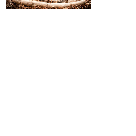
Survival Advanced
lun. 19 oct.
S'inscrire
Calendrier
Protection des données
Impressum
info@out-of-town.ch
Numéro d'exonération fiscale: