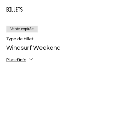
Billets
Vente expirée
Type de billet
Windsurf Weekend
Plus d'info
Prix
190.00 CHF
Partager cet événement