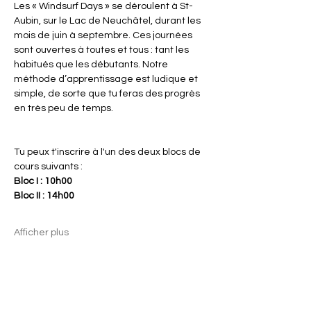
Les « Windsurf Days » se déroulent à St-
Aubin, sur le Lac de Neuchâtel, durant les 
mois de juin à septembre. Ces journées 
sont ouvertes à toutes et tous : tant les 
habitués que les débutants. Notre 
méthode d’apprentissage est ludique et 
simple, de sorte que tu feras des progrès 
en très peu de temps.
Tu peux t'inscrire à l'un des deux blocs de 
cours suivants :
Bloc I : 10h00
Bloc II : 14h00
Afficher plus
Partager cet événement