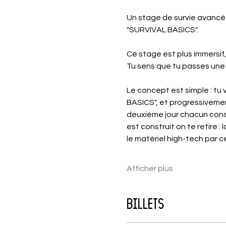
Un stage de survie avancé p
"SURVIVAL BASICS". 
Ce stage est plus immersif,
Tu sens que tu passes une
Le concept est simple : tu
BASICS", et progressivement 
deuxième jour chacun constr
est construit on te retire :
le matériel high-tech par 
Afficher plus
Billets