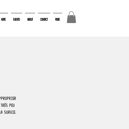
Home
Events
About
Contact
More
pproprier
 très peu
la survie.