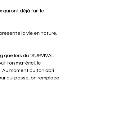
ui ont déjà fait le 
résente la vie en nature. 
g que lors du "SURVIVAL 
ut ton matériel, le 
). Au moment où ton abri 
jour qui passe, on remplace 