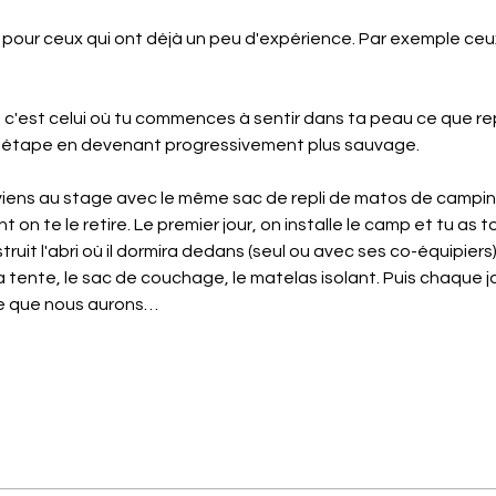
our ceux qui ont déjà un peu d'expérience. Par exemple ceux q
 c'est celui où tu commences à sentir dans ta peau ce que rep
 étape en devenant progressivement plus sauvage. 
 viens au stage avec le même sac de repli de matos de campin
on te le retire. Le premier jour, on installe le camp et tu as to
uit l'abri où il dormira dedans (seul ou avec ses co-équipiers
 la tente, le sac de couchage, le matelas isolant. Puis chaque 
ce que nous aurons…