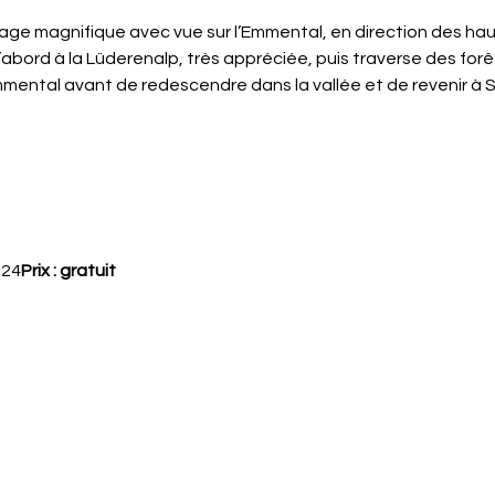
sage magnifique avec vue sur l’Emmental, en direction des hau
’abord à la Lüderenalp, très appréciée, puis traverse des for
mental avant de redescendre dans la vallée et de revenir à 
024
Prix : gratuit