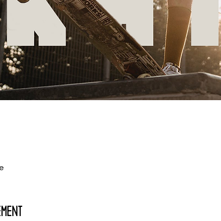
se
ement