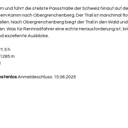
urn und führt die steilste Passstraße der Schweiz hinauf auf 
t dem Kamm nach Obergrenchenberg. Der Trail ist manchmal fl
ellen. Nach Obergrenchenberg biegt der Trail in den Wald un
en. Was für Rennradfahrer eine echte Herausforderung ist, br
 exzellente Ausblicke.
f: 5 h
 1285 m
M
kostenlos
 Anmeldeschluss: 15.06.2025