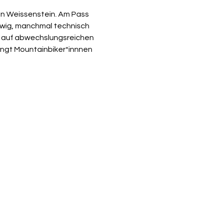
den Weissenstein. Am Pass 
owig, manchmal technisch 
d auf abwechslungsreichen 
ingt Mountainbiker*innnen 